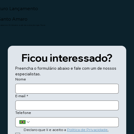
turo Lançamento
Santo Amaro
 apenas 9 minutos a pé da estação Lgo. Treze
Ficou interessado?
Preencha o formulário abaixo e fale com um de nossos 
especialistas.
Nome
E-mail
*
Telefone
Declaro que li e aceito a 
Politica de Privacidade
, 