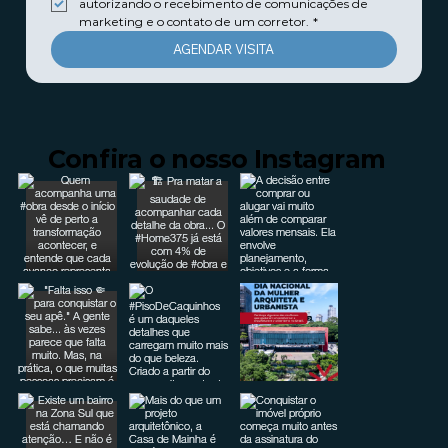
autorizando o recebimento de comunicações de 
marketing e o contato de um corretor.
*
AGENDAR VISITA
Confira o nosso Instagram