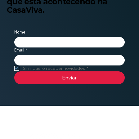
que está acontecendo na
CasaViva.
Nome
Email
*
Sim, quero receber novidades!
*
Enviar