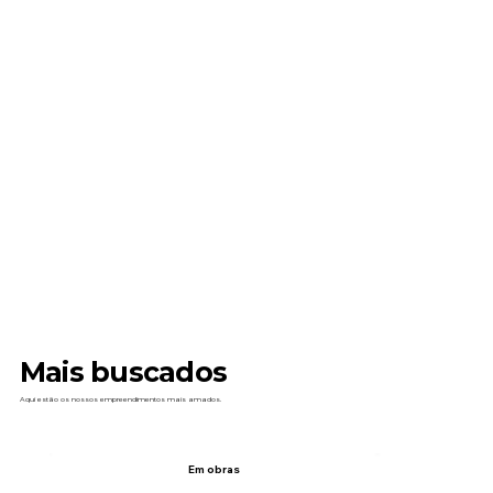
Mais buscados
Aqui estão os nossos empreendimentos mais amados.
Em obras