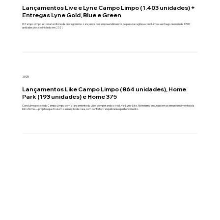
Lançamentos Live e Lyne Campo Limpo (1.403 unidades) +
Entregas Lyne Gold, Blue e Green
O Campo Limpo se torna território de protagonismo. Lançamos dois empreendimentos de peso na região e concluímos a entrega de mais de 1.800
unidades do ciclo iniciado em 2021.
2025
Lançamentos Like Campo Limpo (864 unidades), Home
Park (193 unidades) e Home 375
Concluímos o ciclo do Campo Limpo com o lançamento do Like, completando o trio Live–Lyne–Like. No mesmo ano, nascem os empreendimentos da
linha Home — projetos que trazem a sensação de casa, com conforto, tranquilidade e pertencimento.