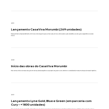
2019
Lançamento CasaViva Morumbi (269 unidades)
Nosso primeiro empreendimento. Um marco inicial que trouxe ao mercado um novo olhar sobre custo-benefício, localização e experiência real de
morar.
2020
Início das obras do CasaViva Morumbi
Marcamos o início da nossa atuação em obras, dando sequência ao projeto lançado no ano anterior e consolidando mais uma etapa da nossa trajetória.
2021
Lançamento Lyne Gold, Blue e Green (em parceria com
Cury – +1830 unidades)