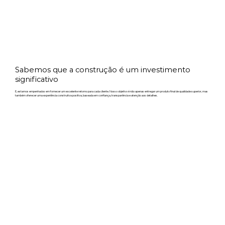
Sabemos que a construção é um investimento
significativo
E, estamos empenhados em fornecer um excelente retorno para cada cliente. Nosso objetivo é não apenas entregar um produto final de qualidade superior, mas
também oferecer uma experiência construtiva positiva, baseada em confiança, transparência e atenção aos detalhes.