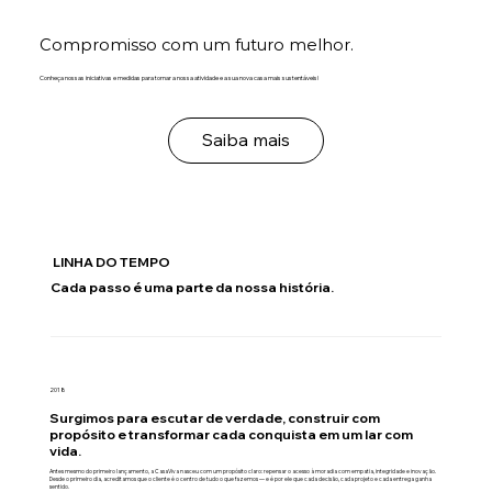
Compromisso com um futuro melhor.
Conheça nossas iniciativas e medidas para tornar a nossa atividade e a sua nova casa mais sustentáveis!
Saiba mais
LINHA DO TEMPO
Cada passo é uma parte da nossa história.
2018
Surgimos para escutar de verdade, construir com
propósito e transformar cada conquista em um lar com
vida.
Antes mesmo do primeiro lançamento, a CasaViva nasceu com um propósito claro: repensar o acesso à moradia com empatia, integridade e inovação.
Desde o primeiro dia, acreditamos que o cliente é o centro de tudo o que fazemos — e é por ele que cada decisão, cada projeto e cada entrega ganha
sentido.