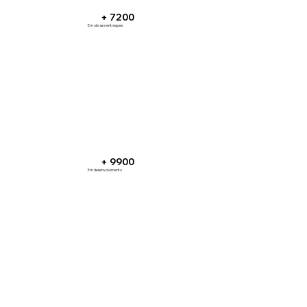
+ 7200
Em obras e entregues
+ 9900
Em desenvolvimento