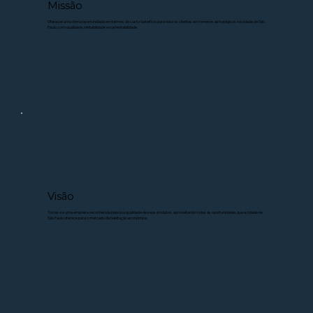
Missão
Oferecer uma ótima oportunidade em termos de custo-benefício para nossos clientes em terrenos estratégicos na cidade de São
Paulo, com qualidade, rentabilidade e sustentabilidade.
Visão
Tornar-se uma empresa reconhecida pela boa qualidade de seus produtos, aproveitando todas as oportunidades que a cidade de
São Paulo oferece para o mercado de habitação econômica.