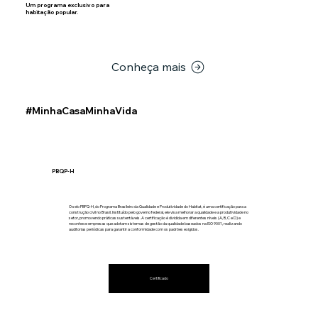
Um programa exclusivo para
habitação popular.
Conheça mais
#MinhaCasaMinhaVida
PBQP-H
O selo PBPQ-H, do Programa Brasileiro da Qualidade e Produtividade do Habitat, é uma certificação para a
construção civil no Brasil. Instituído pelo governo federal, ele visa melhorar a qualidade e a produtividade no
setor, promovendo práticas sustentáveis. A certificação é dividida em diferentes níveis (A, B, C e D) e
reconhece empresas que adotam sistemas de gestão da qualidade baseados na ISO 9001, realizando
auditorias periódicas para garantir a conformidade com os padrões exigidos.
Certificado