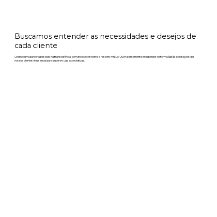
Buscamos entender as necessidades e desejos de
cada cliente
Criando uma parceria baseada na transparência, comunicação eficiente e respeito mútuo. Ouvir atentamente e responder de forma ágil às solicitações dos
nossos clientes é essencial para superar suas expectativas.