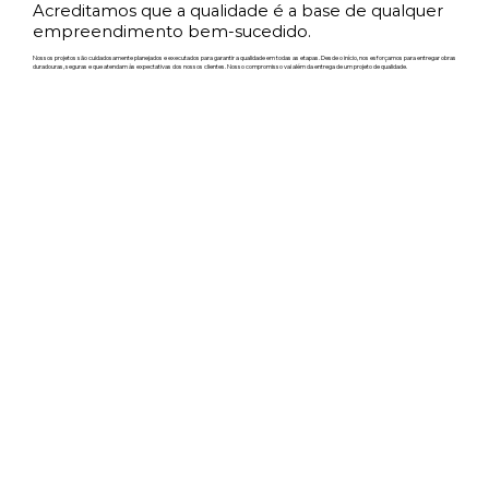
Acreditamos que a qualidade é a base de qualquer
empreendimento bem-sucedido.
Nossos projetos são cuidadosamente planejados e executados para garantir a qualidade em todas as etapas. Desde o início, nos esforçamos para entregar obras
duradouras, seguras e que atendam às expectativas dos nossos clientes. Nosso compromisso vai além da entrega de um projeto de qualidade.