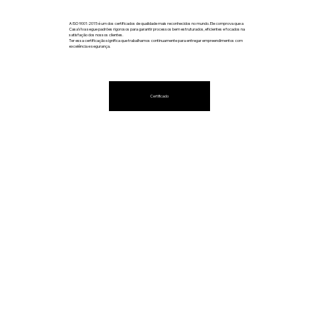
A ISO 9001:2015 é um dos certificados de qualidade mais reconhecidos no mundo. Ele comprova que a
CasaViva segue padrões rigorosos para garantir processos bem estruturados, eficientes e focados na
satisfação dos nossos clientes.
Ter essa certificação significa que trabalhamos continuamente para entregar empreendimentos com
excelência e segurança.
Certificado