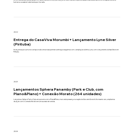
Uma virada de escala e propósito. A CasaViva se une à Cury para lançar um dos maiores conjuntos residenciais da sua história. Uma resposta urbana,
humana e acessível à demanda por moradia.
2022
Entrega do CasaViva Morumbi + Lançamento Lyne Silver
(Pirituba)
Avançamos para uma nova etapa: realizamos nossa primeira entrega e seguimos com a ampliação da linha Lyne, com o lançamento da fase Silver em
Pirituba.
2023
Lançamentos Sphera Panamby (Park e Club, com
Plano&Plano) + Conexão Morato (264 unidades)
Lançamos o Sphera Park e Club, em parceria com a Plano&Plano, marcando presença na região da Giovanni Gronchi. No mesmo ano, ampliamos
atuação com o Conexão Morato em um sucesso de vendas.
2024