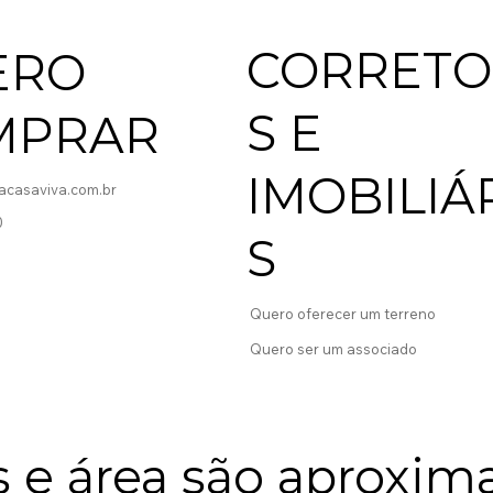
CORRETO
ERO
S E
MPRAR
IMOBILIÁ
casaviva.com.br
0
S
Quero oferecer um terreno
Quero ser um associado
 e área são aproxim