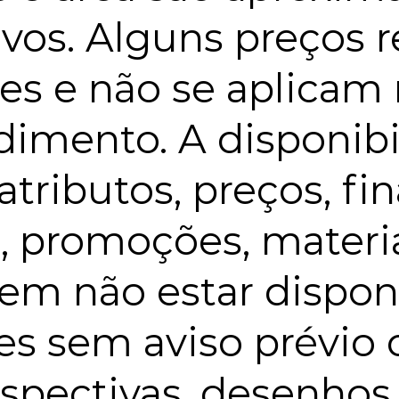
tivos. Alguns preços
es e não se aplicam
imento. A disponibil
atributos, preços, f
s, promoções, materi
em não estar disponí
ões sem aviso prévio 
rspectivas, desenhos