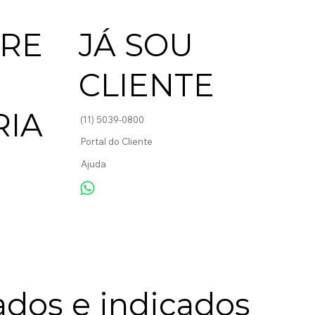
RE
​JÁ SOU
CLIENTE
RIA
(11) 5039-0800
Portal do Cliente
Ajuda
ados e indicados