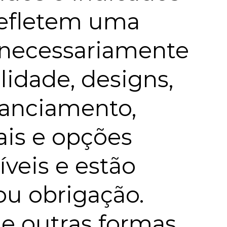
 refletem uma
 necessariamente
idade, designs,
inanciamento,
ais e opções
veis e estão
ou obrigação.
 e outras formas