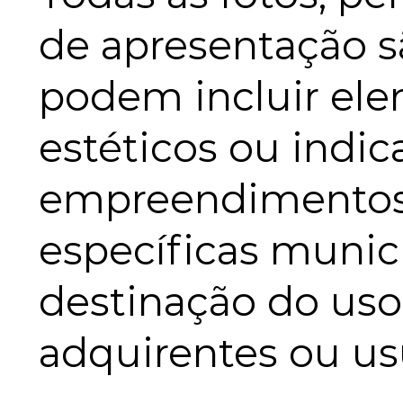
de apresentação sã
podem incluir ele
estéticos ou indic
empreendimentos p
específicas munici
destinação do uso
adquirentes ou us