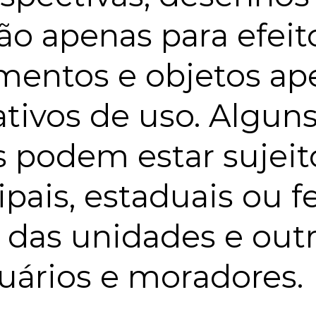
o apenas para efeito
mentos e objetos ape
ativos de uso. Algun
odem estar sujeitos
pais, estaduais ou f
 das unidades e out
uários e moradores.