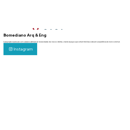
Bomediano Arq & Eng
Cada projeto é pensado com cuidado e alinhado às necessidades dos nossos clientes, criando espaços que contam histórias e elevam a experiência de viver e construir.
Instagram